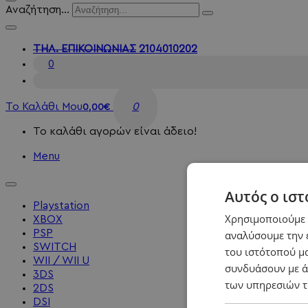
Αναζήτηση...
ΤΗΛ. ΕΠΙΚΟΙΝΩΝΙΑΣ
2104010202
0
Το Καλάθι Μου
0
0,00€
Το καλάθι αγορών είναι άδειο!
Menu
Αυτός ο ιστ
Playstation
Χρησιμοποιούμε c
XBOX
PSP
αναλύσουμε την 
SWITCH
του ιστότοπού μα
WII / WII U
συνδυάσουν με ά
3DS
των υπηρεσιών τ
2DS
DSI