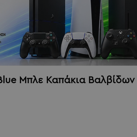
t Blue Μπλε Καπάκια Βαλβίδων