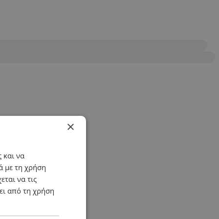
×
 και να
ά με τη χρήση
εται να τις
ει από τη χρήση