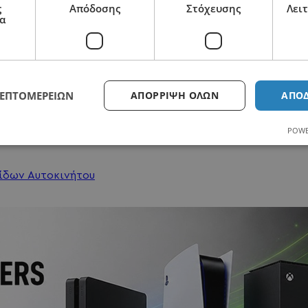
ς
Απόδοσης
Στόχευσης
Λει
α
ΛΕΠΤΟΜΕΡΕΙΏΝ
ΑΠΌΡΡΙΨΗ ΌΛΩΝ
ΑΠΟ
2110125418
POWE
βίδων Αυτοκινήτου