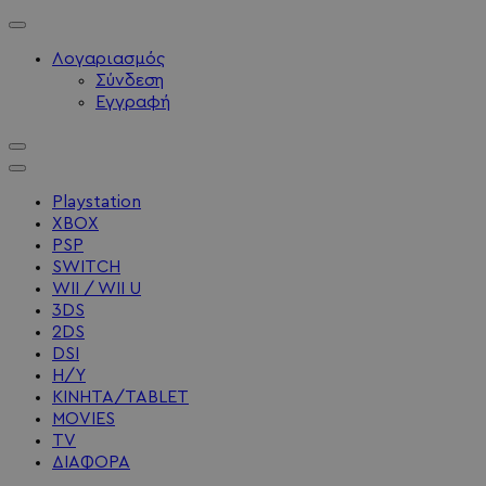
Λογαριασμός
Σύνδεση
Εγγραφή
Playstation
XBOX
PSP
SWITCH
WII / WII U
3DS
2DS
DSI
Η/Υ
ΚΙΝΗΤΑ/TABLET
MOVIES
TV
ΔΙΑΦΟΡΑ