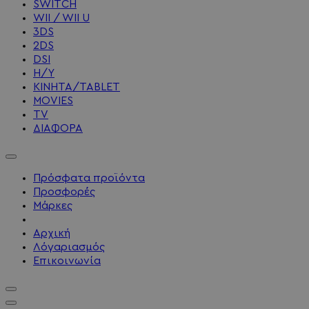
SWITCH
WII / WII U
3DS
2DS
DSI
Η/Υ
ΚΙΝΗΤΑ/TABLET
MOVIES
TV
ΔΙΑΦΟΡΑ
Πρόσφατα προϊόντα
Προσφορές
Μάρκες
Αρχική
Λόγαριασμός
Επικοινωνία