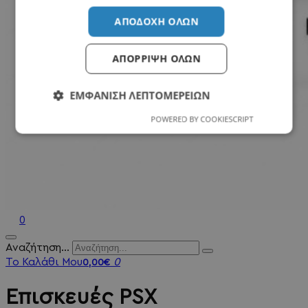
ΑΠΟΔΟΧΉ ΌΛΩΝ
ΑΠΌΡΡΙΨΗ ΌΛΩΝ
ΕΜΦΆΝΙΣΗ ΛΕΠΤΟΜΕΡΕΙΏΝ
POWERED BY COOKIESCRIPT
0
Αναζήτηση...
Το Καλάθι Μου
0
0,00€
Επισκευές PSX