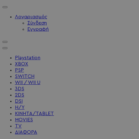
Λογαριασμός
Σύνδεση
Εγγραφή
Playstation
XBOX
PSP
SWITCH
WII / WII U
3DS
2DS
DSI
Η/Υ
ΚΙΝΗΤΑ/TABLET
MOVIES
TV
ΔΙΑΦΟΡΑ