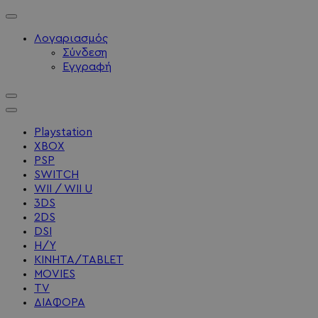
Λογαριασμός
Σύνδεση
Εγγραφή
Playstation
XBOX
PSP
SWITCH
WII / WII U
3DS
2DS
DSI
Η/Υ
ΚΙΝΗΤΑ/TABLET
MOVIES
TV
ΔΙΑΦΟΡΑ