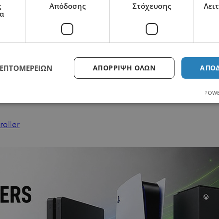
ς
Απόδοσης
Στόχευσης
Λει
α
ΛΕΠΤΟΜΕΡΕΙΏΝ
ΑΠΌΡΡΙΨΗ ΌΛΩΝ
ΑΠΟ
2110125418
POWE
roller