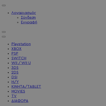
Λογαριασμός
Σύνδεση
Εγγραφή
Playstation
XBOX
PSP
SWITCH
WII / WII U
3DS
2DS
DSI
Η/Υ
ΚΙΝΗΤΑ/TABLET
MOVIES
TV
ΔΙΑΦΟΡΑ