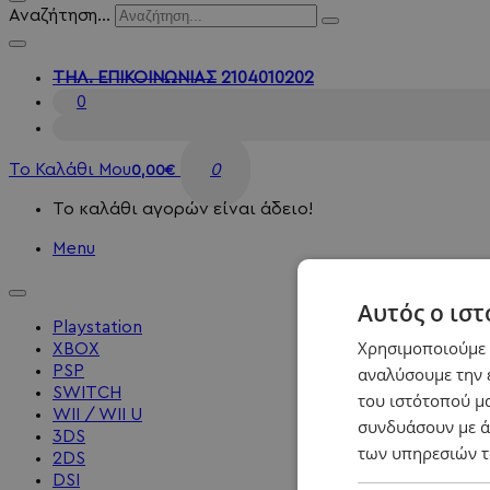
Αναζήτηση...
ΤΗΛ. ΕΠΙΚΟΙΝΩΝΙΑΣ
2104010202
0
Το Καλάθι Μου
0
0,00€
Το καλάθι αγορών είναι άδειο!
Menu
Αυτός ο ιστ
Playstation
Χρησιμοποιούμε c
XBOX
PSP
αναλύσουμε την 
SWITCH
του ιστότοπού μα
WII / WII U
συνδυάσουν με ά
3DS
των υπηρεσιών τ
2DS
DSI