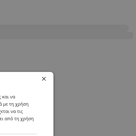
×
 και να
ά με τη χρήση
εται να τις
ει από τη χρήση