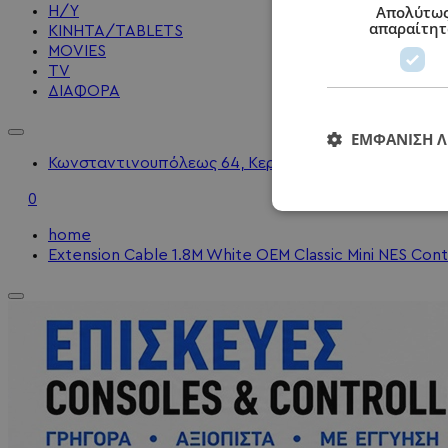
Απολύτω
Η/Υ
απαραίτητ
KINHTA/TABLETS
MOVIES
TV
ΔΙΑΦΟΡΑ
ΕΜΦΆΝΙΣΗ 
Κωνσταντινουπόλεως 64, Κερατσίνι - 2104010202 - 
0
home
Extension Cable 1.8M White OEM Classic Mini NES Cont