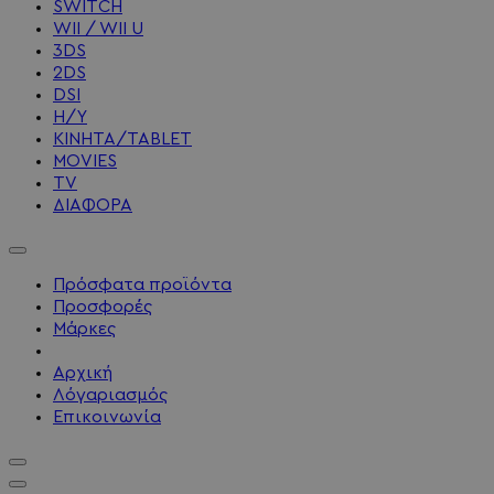
SWITCH
WII / WII U
3DS
2DS
DSI
Η/Υ
ΚΙΝΗΤΑ/TABLET
MOVIES
TV
ΔΙΑΦΟΡΑ
Πρόσφατα προϊόντα
Προσφορές
Μάρκες
Αρχική
Λόγαριασμός
Επικοινωνία