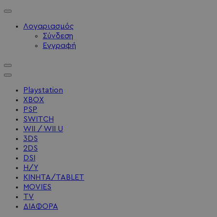
Λογαριασμός
Σύνδεση
Εγγραφή
Playstation
XBOX
PSP
SWITCH
WII / WII U
3DS
2DS
DSI
Η/Υ
ΚΙΝΗΤΑ/TABLET
MOVIES
TV
ΔΙΑΦΟΡΑ