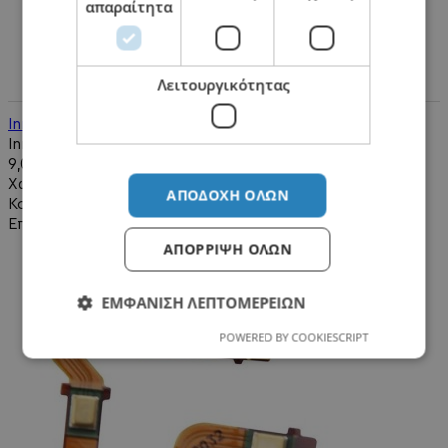
απαραίτητα
Λειτουργικότητας
Inner Plastic Frame Replacement - PS5 Controller
Inner Plastic Frame Replacement - PS5 Controller..
9,00€
Χωρίς ΦΠΑ:7,26€
ΑΠΟΔΟΧΉ ΌΛΩΝ
Καλάθι
Επιθυμητό
ΑΠΌΡΡΙΨΗ ΌΛΩΝ
ΕΜΦΆΝΙΣΗ ΛΕΠΤΟΜΕΡΕΙΏΝ
POWERED BY COOKIESCRIPT