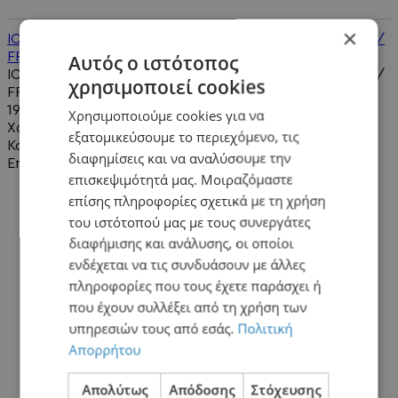
×
IC Chip DAP053T - PS5 Power Supply ADP-400DR / ER /
FR
Αυτός ο ιστότοπος
IC Chip DAP053T - PS5 Power Supply ADP-400DR / ER /
χρησιμοποιεί cookies
FR..
19,90€
Χρησιμοποιούμε cookies για να
Χωρίς ΦΠΑ:16,05€
εξατομικεύσουμε το περιεχόμενο, τις
Καλάθι
διαφημίσεις και να αναλύσουμε την
Επιθυμητό
επισκεψιμότητά μας. Μοιραζόμαστε
επίσης πληροφορίες σχετικά με τη χρήση
του ιστότοπού μας με τους συνεργάτες
διαφήμισης και ανάλυσης, οι οποίοι
ενδέχεται να τις συνδυάσουν με άλλες
πληροφορίες που τους έχετε παράσχει ή
που έχουν συλλέξει από τη χρήση των
υπηρεσιών τους από εσάς.
Πολιτική
Απορρήτου
Απολύτως
Απόδοσης
Στόχευσης