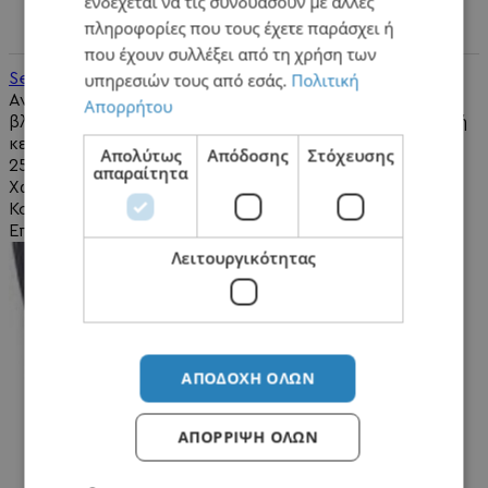
ενδέχεται να τις συνδυάσουν με άλλες
πληροφορίες που τους έχετε παράσχει ή
που έχουν συλλέξει από τη χρήση των
υπηρεσιών τους από εσάς.
Πολιτική
Service PSP
Αν δεν σας διαβάζει παιχνίδια , τότε η πιθανότερη
Απορρήτου
βλάβη που μπορεί να έχει το PSP είναι να γίνει αλλαγή
κεφαλής. Εμείς αναλαμβάνουμε το Service PSP σε..
Απολύτως
Απόδοσης
Στόχευσης
25,00€
απαραίτητα
Χωρίς ΦΠΑ:20,16€
Καλάθι
Επιθυμητό
Λειτουργικότητας
ΑΠΟΔΟΧΉ ΌΛΩΝ
ΑΠΌΡΡΙΨΗ ΌΛΩΝ