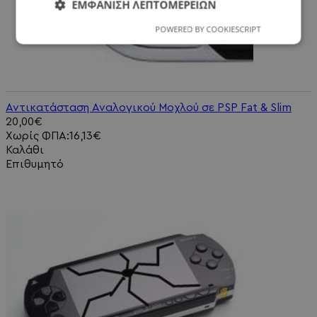
ΕΜΦΆΝΙΣΗ ΛΕΠΤΟΜΕΡΕΙΏΝ
POWERED BY COOKIESCRIPT
Αντικατάσταση Αναλογικού Μοχλού σε PSP Fat & Slim
20,00€
Χωρίς ΦΠΑ:16,13€
Καλάθι
Επιθυμητό