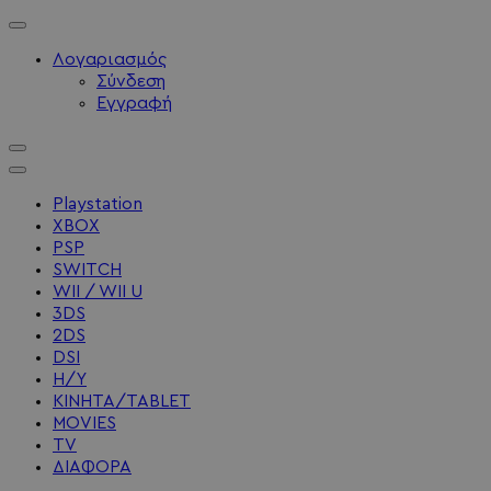
Λογαριασμός
Σύνδεση
Εγγραφή
Playstation
XBOX
PSP
SWITCH
WII / WII U
3DS
2DS
DSI
Η/Υ
ΚΙΝΗΤΑ/TABLET
MOVIES
TV
ΔΙΑΦΟΡΑ