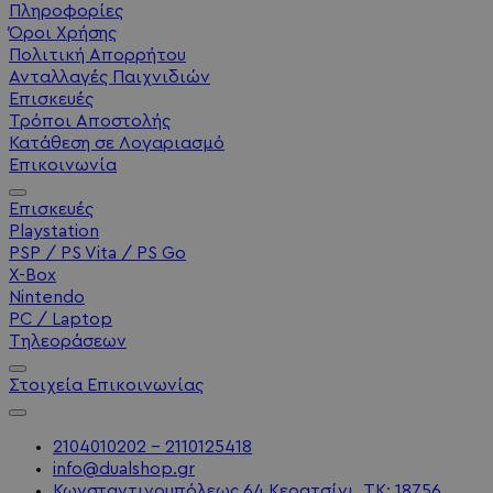
Πληροφορίες
Όροι Χρήσης
Πολιτική Απορρήτου
Ανταλλαγές Παιχνιδιών
Επισκευές
Τρόποι Αποστολής
Κατάθεση σε Λογαριασμό
Επικοινωνία
Επισκευές
Playstation
PSP / PS Vita / PS Go
X-Box
Nintendo
PC / Laptop
Τηλεοράσεων
Στοιχεία Επικοινωνίας
2104010202 - 2110125418
info@dualshop.gr
Κωνσταντινουπόλεως 64 Κερατσίνι, ΤΚ: 18756