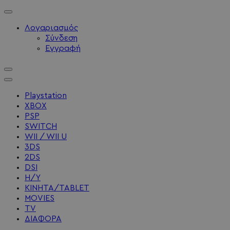
Λογαριασμός
Σύνδεση
Εγγραφή
Playstation
XBOX
PSP
SWITCH
WII / WII U
3DS
2DS
DSI
Η/Υ
ΚΙΝΗΤΑ/TABLET
MOVIES
TV
ΔΙΑΦΟΡΑ