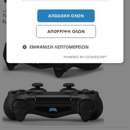
PS4 Pro Stickers
Σύγκριση Προϊόντων
0
ΑΠΟΔΟΧΉ ΌΛΩΝ
Ταξινόμηση:
Εμφάνιση:
ΑΠΌΡΡΙΨΗ ΌΛΩΝ
ΕΜΦΆΝΙΣΗ ΛΕΠΤΟΜΕΡΕΙΏΝ
POWERED BY COOKIESCRIPT