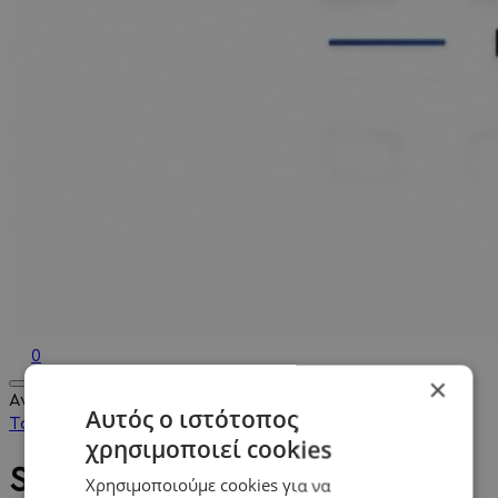
0
×
Αναζήτηση...
Αυτός ο ιστότοπος
Το Καλάθι Μου
0
0,00€
χρησιμοποιεί cookies
Stickers PS4
Χρησιμοποιούμε cookies για να