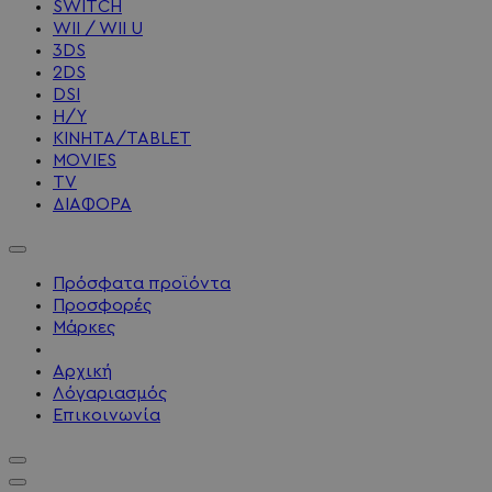
SWITCH
WII / WII U
3DS
2DS
DSI
Η/Υ
ΚΙΝΗΤΑ/TABLET
MOVIES
TV
ΔΙΑΦΟΡΑ
Πρόσφατα προϊόντα
Προσφορές
Μάρκες
Αρχική
Λόγαριασμός
Επικοινωνία