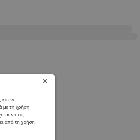
×
 και να
ά με τη χρήση
εται να τις
ει από τη χρήση