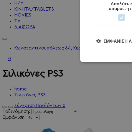
Απολύτω
Η/Υ
απαραίτητ
KINHTA/TABLETS
MOVIES
TV
ΔΙΑΦΟΡΑ
ΕΜΦΆΝΙΣΗ 
Κωνσταντινουπόλεως 64, Κερατσίνι - 2104010202 - 
0
Σιλικόνες PS3
home
Σιλικόνες PS3
Σύγκριση Προϊόντων
0
Ταξινόμηση:
Εμφάνιση: