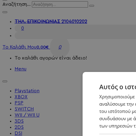
Αναζήτηση...
ΤΗΛ. ΕΠΙΚΟΙΝΩΝΙΑΣ
2104010202
0
Το Καλάθι Μου
0
0,00€
Το καλάθι αγορών είναι άδειο!
Menu
Αυτός ο ιστ
Playstation
Χρησιμοποιούμε c
XBOX
PSP
αναλύσουμε την 
SWITCH
του ιστότοπού μα
WII / WII U
συνδυάσουν με ά
3DS
των υπηρεσιών τ
2DS
DSI