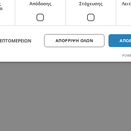
ς
Απόδοσης
Στόχευσης
Λει
α
ΛΕΠΤΟΜΕΡΕΙΏΝ
ΑΠΌΡΡΙΨΗ ΌΛΩΝ
ΑΠΟ
2110125418
POWE