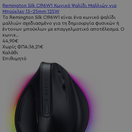
Remington Silk CI96W1 Κωνικό Ψαλίδι Μαλλιών για
Μπούκλες 13-25mm 125W
Το Remington Silk CI96W1 είναι ένα κωνικό ψαλίδι
μαλλιών σχεδιασμένο για τη δημιουργία φυσικών ή
έντονων μπούκλων με επαγγελματικό αποτέλεσμα. Ο
κωνικ..
44,90€
Χωρίς ΦΠΑ:36,21€
Καλάθι
Επιθυμητό