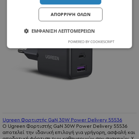
ΑΠΌΡΡΙΨΗ ΌΛΩΝ
ΕΜΦΆΝΙΣΗ ΛΕΠΤΟΜΕΡΕΙΏΝ
POWERED BY COOKIESCRIPT
Ugreen Φορτιστής GaN 30W Power Delivery 55536
Ο Ugreen Φορτιστής GaN 30W Power Delivery 55536
αποτελεί την ιδανική επιλογή για γρήγορη, ασφαλή και
αποδοτική φόρτιση των καθημερινών σου συσκευών. Χ..