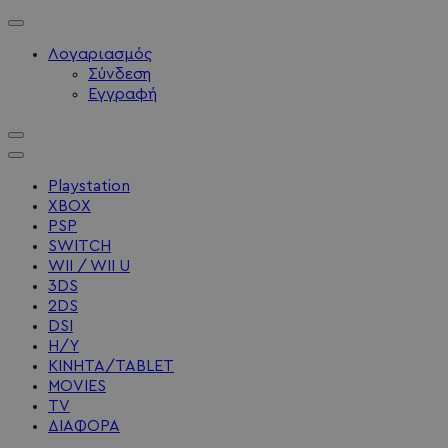
Λογαριασμός
Σύνδεση
Εγγραφή
Playstation
XBOX
PSP
SWITCH
WII / WII U
3DS
2DS
DSI
Η/Υ
ΚΙΝΗΤΑ/TABLET
MOVIES
TV
ΔΙΑΦΟΡΑ