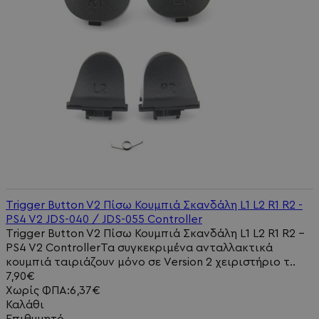
Trigger Button V2 Πίσω Κουμπιά Σκανδάλη L1 L2 R1 R2 -
PS4 V2 JDS-040 / JDS-055 Controller
Trigger Button V2 Πίσω Κουμπιά Σκανδάλη L1 L2 R1 R2 -
PS4 V2 ControllerΤα συγκεκριμένα ανταλλακτικά
κουμπιά ταιριάζουν μόνο σε Version 2 χειριστήριο τ..
7,90€
Χωρίς ΦΠΑ:6,37€
Καλάθι
Επιθυμητό