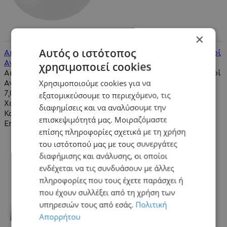
×
Αυτός ο ιστότοπος
Analog Thumbsticks Plastic Transparent White Πλαστικοί
Αναλογικοί Μοχλοί Άσπρο Διάφανο - PS4 Controller
χρησιμοποιεί cookies
Analog Thumbsticks Plastic Transparent White Πλαστικοί
Χρησιμοποιούμε cookies για να
Αναλογικοί Μοχλοί Άσπρο Διάφανο - PS4 Controller..
7,00€
εξατομικεύσουμε το περιεχόμενο, τις
Χωρίς ΦΠΑ:5,65€
διαφημίσεις και να αναλύσουμε την
Καλάθι
επισκεψιμότητά μας. Μοιραζόμαστε
Επιθυμητό
επίσης πληροφορίες σχετικά με τη χρήση
του ιστότοπού μας με τους συνεργάτες
διαφήμισης και ανάλυσης, οι οποίοι
ενδέχεται να τις συνδυάσουν με άλλες
πληροφορίες που τους έχετε παράσχει ή
που έχουν συλλέξει από τη χρήση των
υπηρεσιών τους από εσάς.
Πολιτική
Απορρήτου