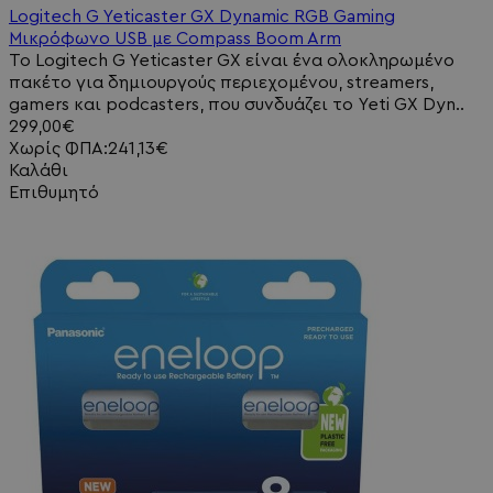
Logitech G Yeticaster GX Dynamic RGB Gaming
Μικρόφωνο USB με Compass Boom Arm
Το Logitech G Yeticaster GX είναι ένα ολοκληρωμένο
πακέτο για δημιουργούς περιεχομένου, streamers,
gamers και podcasters, που συνδυάζει το Yeti GX Dyn..
299,00€
Χωρίς ΦΠΑ:241,13€
Καλάθι
Επιθυμητό