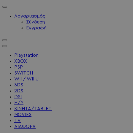
Λογαριασμός
Σύνδεση
Εγγραφή
Playstation
XBOX
PSP
SWITCH
WII / WII U
3DS
2DS
DSI
Η/Υ
ΚΙΝΗΤΑ/TABLET
MOVIES
TV
ΔΙΑΦΟΡΑ