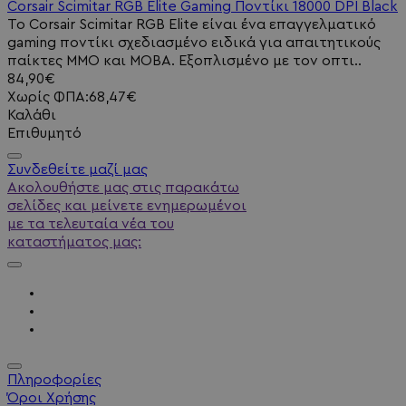
Corsair Scimitar RGB Elite Gaming Ποντίκι 18000 DPI Black
Το Corsair Scimitar RGB Elite είναι ένα επαγγελματικό
gaming ποντίκι σχεδιασμένο ειδικά για απαιτητικούς
παίκτες MMO και MOBA. Εξοπλισμένο με τον οπτι..
84,90€
Χωρίς ΦΠΑ:68,47€
Καλάθι
Επιθυμητό
Συνδεθείτε μαζί μας
Ακολουθήστε μας στις παρακάτω
σελίδες και μείνετε ενημερωμένοι
με τα τελευταία νέα του
καταστήματος μας:
Πληροφορίες
Όροι Χρήσης