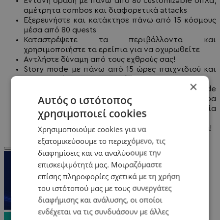
Έντονη δράση με πάνω από 80 customizable όπλα,
αμέτρητα combos και διαφορετικά attacks
Εξερευνήστε και κατάκτησε πάνω από 15 κόσμους
μέσα από 80 quests
Καταστρέψετε τα περιβάλλοντα και
χρησιμοποιήστε τα ερείπια για να οχυρωθείτε
Αντλήστε δύναμη από τους εχθρούς σας!
Story mode με πάνω από 15 ώρες παιχνιδιού και
Quest mode με 100 αποστολές
×
Παίξτε όλο το παιχνίδι σε 2-player co-op mode
Αυτός ο ιστότοπος
είτε με κάποιο φίλο σας ή με κάποιον χαρακτήρα
AI για μια εντελώς διαφορετική εμπειρία
χρησιμοποιεί cookies
παιχνιδιού
Χρησιμοποιούμε cookies για να
Downloadable content με νέο gameplay και όπλα!
εξατομικεύσουμε το περιεχόμενο, τις
διαφημίσεις και να αναλύσουμε την
επισκεψιμότητά μας. Μοιραζόμαστε
επίσης πληροφορίες σχετικά με τη χρήση
του ιστότοπού μας με τους συνεργάτες
διαφήμισης και ανάλυσης, οι οποίοι
ενδέχεται να τις συνδυάσουν με άλλες